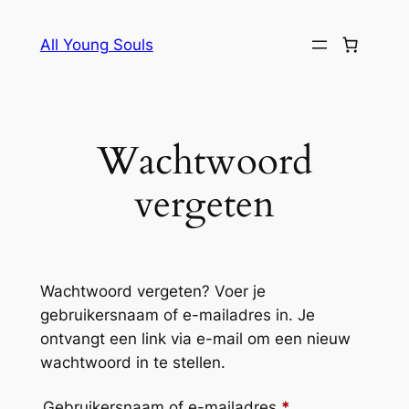
Ga
naar
All Young Souls
de
inhoud
Wachtwoord
vergeten
Wachtwoord vergeten? Voer je
gebruikersnaam of e-mailadres in. Je
ontvangt een link via e-mail om een nieuw
wachtwoord in te stellen.
Vereist
Gebruikersnaam of e-mailadres
*