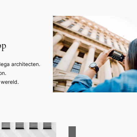
pp
ega architecten.
on.
 wereld.