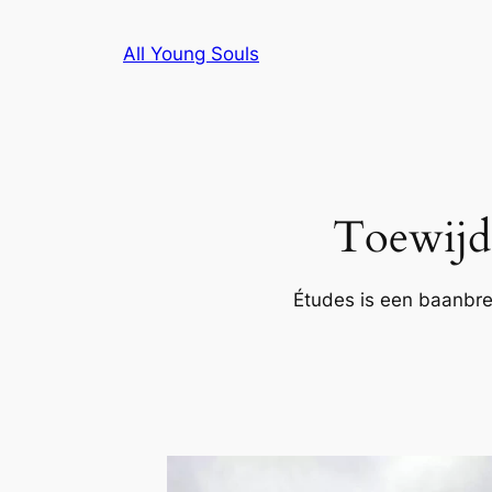
Ga
naar
All Young Souls
de
inhoud
Toewijd
Études is een baanbre