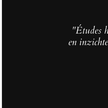
"Études h
en inzicht