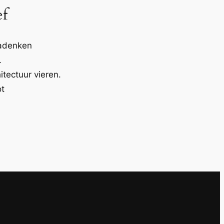
ef
nadenken
.
itectuur vieren.
ot