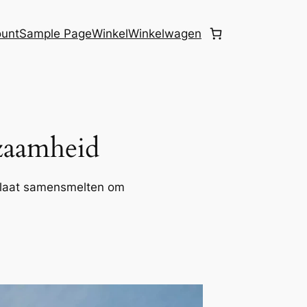
ount
Sample Page
Winkel
Winkelwagen
zaamheid
s laat samensmelten om