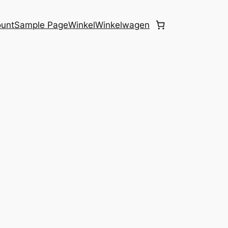
ount
Sample Page
Winkel
Winkelwagen