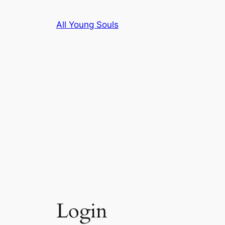
Ga
naar
All Young Souls
de
inhoud
Login